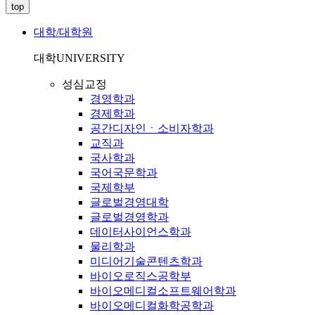
top
대학/대학원
대학
UNIVERSITY
성심교정
경영학과
경제학과
공간디자인ㆍ소비자학과
교직과
국사학과
국어국문학과
국제학부
글로벌경영대학
글로벌경영학과
데이터사이언스학과
물리학과
미디어기술콘텐츠학과
바이오로직스공학부
바이오메디컬소프트웨어학과
바이오메디컬화학공학과