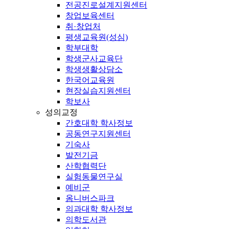
전공진로설계지원센터
창업보육센터
취·창업처
평생교육원(성심)
학부대학
학생군사교육단
학생생활상담소
한국어교육원
현장실습지원센터
학보사
성의교정
간호대학 학사정보
공동연구지원센터
기숙사
발전기금
산학협력단
실험동물연구실
예비군
옴니버스파크
의과대학 학사정보
의학도서관