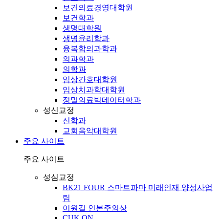
보건의료경영대학원
보건학과
생명대학원
생명윤리학과
융복합의과학과
의과학과
의학과
임상간호대학원
임상치과학대학원
정밀의료빅데이터학과
성신교정
신학과
교회음악대학원
주요 사이트
주요 사이트
성심교정
BK21 FOUR 스마트파마 미래인재 양성사업
팀
이원길 인본주의상
CUK ON