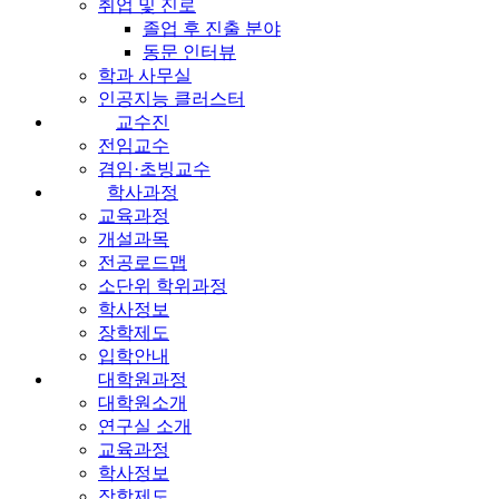
취업 및 진로
졸업 후 진출 분야
동문 인터뷰
학과 사무실
인공지능 클러스터
교수진
전임교수
겸임·초빙교수
학사과정
교육과정
개설과목
전공로드맵
소단위 학위과정
학사정보
장학제도
입학안내
대학원과정
대학원소개
연구실 소개
교육과정
학사정보
장학제도