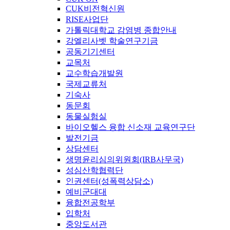
CUK비전혁신원
RISE사업단
가톨릭대학교 감염병 종합안내
강엘리사벳 학술연구기금
공동기기센터
교목처
교수학습개발원
국제교류처
기숙사
동문회
동물실험실
바이오헬스 융합 신소재 교육연구단
발전기금
상담센터
생명윤리심의위원회(IRB사무국)
성심산학협력단
인권센터(성폭력상담소)
예비군대대
융합전공학부
입학처
중앙도서관