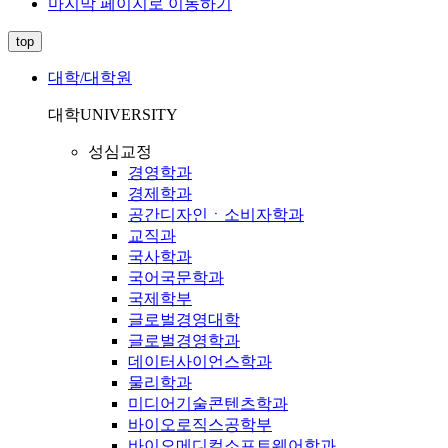
마지막 페이지로 이동하기
top
대학/대학원
대학
UNIVERSITY
성심교정
경영학과
경제학과
공간디자인ㆍ소비자학과
교직과
국사학과
국어국문학과
국제학부
글로벌경영대학
글로벌경영학과
데이터사이언스학과
물리학과
미디어기술콘텐츠학과
바이오로직스공학부
바이오메디컬소프트웨어학과