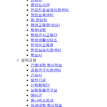
중앙도서관
전공진로설계지원센터
창업보육센터
취·창업처
평생교육원(성심)
학부대학
학생군사교육단
학생생활상담소
한국어교육원
현장실습지원센터
학보사
성의교정
간호대학 학사정보
공동연구지원센터
기숙사
발전기금
산학협력단
실험동물연구실
예비군
옴니버스파크
의과대학 학사정보