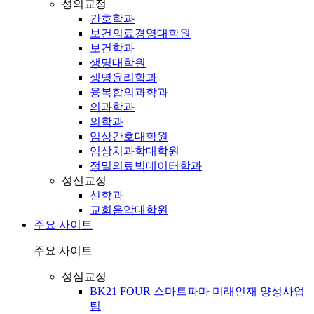
성의교정
간호학과
보건의료경영대학원
보건학과
생명대학원
생명윤리학과
융복합의과학과
의과학과
의학과
임상간호대학원
임상치과학대학원
정밀의료빅데이터학과
성신교정
신학과
교회음악대학원
주요 사이트
주요 사이트
성심교정
BK21 FOUR 스마트파마 미래인재 양성사업
팀