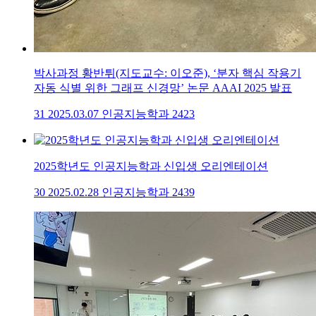
박사과정 황반튀(지도교수: 이오준), ‘분자 핵심 작용기
자동 식별 위한 그래프 신경망’ 논문 AAAI 2025 발표
31
2025.03.07
인공지능학과
2423
2025학년도 인공지능학과 신입생 오리엔테이션
30
2025.02.28
인공지능학과
2439