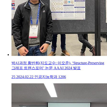
박사과정 황반튀(지도교수: 이오준), ‘Structure-Preserving
그래프 트랜스포머’ 논문 AAAI 2024 발표
25
2024.02.22
인공지능학과
1206