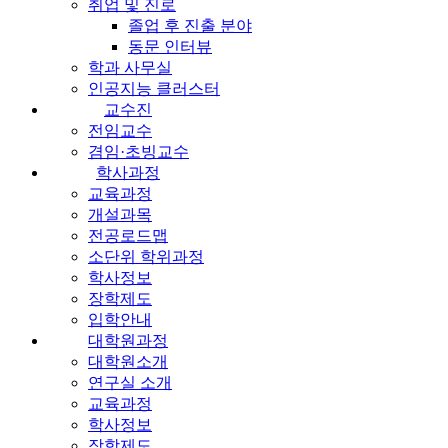
취업 및 진로
졸업 후 진출 분야
동문 인터뷰
학과 사무실
인공지능 클러스터
교수진
전임교수
겸임·초빙교수
학사과정
교육과정
개설과목
전공로드맵
소단위 학위과정
학사정보
장학제도
입학안내
대학원과정
대학원소개
연구실 소개
교육과정
학사정보
장학제도