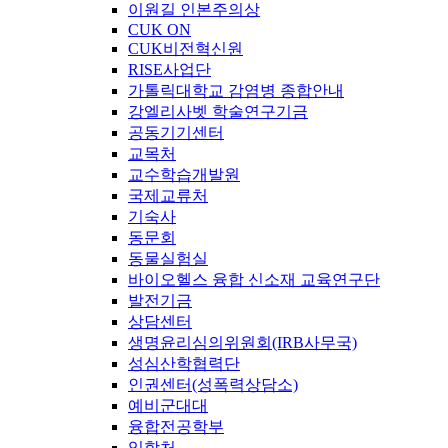
이원길 인본주의상
CUK ON
CUK비전혁신원
RISE사업단
가톨릭대학교 감염병 종합안내
강엘리사벳 학술연구기금
공동기기센터
교목처
교수학습개발원
국제교류처
기숙사
동문회
동물실험실
바이오헬스 융합 신소재 교육연구단
발전기금
상담센터
생명윤리심의위원회(IRB사무국)
성심산학협력단
인권센터(성폭력상담소)
예비군대대
융합전공학부
입학처