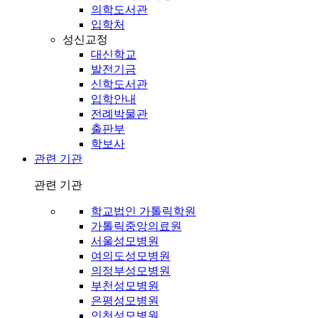
의학도서관
입학처
성신교정
대신학교
발전기금
신학도서관
입학안내
전례박물관
출판부
학보사
관련 기관
관련 기관
학교법인 가톨릭학원
가톨릭중앙의료원
서울성모병원
여의도성모병원
의정부성모병원
부천성모병원
은평성모병원
인천성모병원